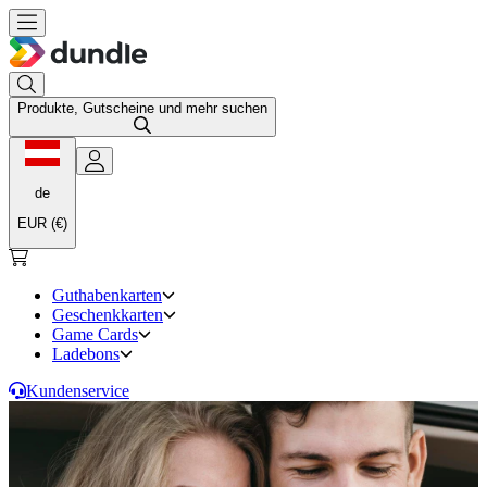
Produkte, Gutscheine und mehr suchen
de
EUR (€)
Guthabenkarten
Geschenkkarten
Game Cards
Ladebons
Kundenservice