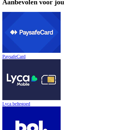
Aanbevolen voor jou
PaysafeCard
Lyca beltegoed