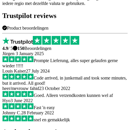
iedere regio met dezelfde valuta te gebruiken.
Trustpilot reviews
Product beoordelingen
4.9
/ 5
150
Beoordelingen
Jürgen
3 January 2025
Prompte Lieferung, alles super gelaufen gerne
wieder !!!!!
Louis Kaiser
27 July 2024
Code arrived, in junkemail and took some minutes,
but it arrived. All good!
heer/mevrouw fahid
23 October 2022
Goed. Alleen verzendkosten kunnen wel af
Hyo
3 June 2022
Fast 'n easy
Johnny C.
28 February 2022
snel en gemakkelijk