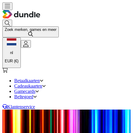
Zoek merken, games en meer
nl
EUR (€)
Betaalkaarten
Cadeaukaarten
Gamecards
Beltegoed
Klantenservice