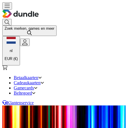
Zoek merken, games en meer
nl
EUR (€)
Betaalkaarten
Cadeaukaarten
Gamecards
Beltegoed
Klantenservice