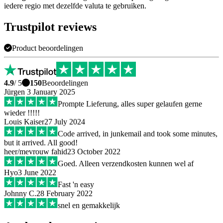
iedere regio met dezelfde valuta te gebruiken.
Trustpilot reviews
Product beoordelingen
4.9
/ 5
150
Beoordelingen
Jürgen
3 January 2025
Prompte Lieferung, alles super gelaufen gerne
wieder !!!!!
Louis Kaiser
27 July 2024
Code arrived, in junkemail and took some minutes,
but it arrived. All good!
heer/mevrouw fahid
23 October 2022
Goed. Alleen verzendkosten kunnen wel af
Hyo
3 June 2022
Fast 'n easy
Johnny C.
28 February 2022
snel en gemakkelijk