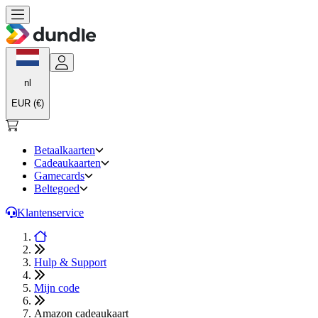
nl
EUR (€)
Betaalkaarten
Cadeaukaarten
Gamecards
Beltegoed
Klantenservice
Hulp & Support
Mijn code
Amazon cadeaukaart