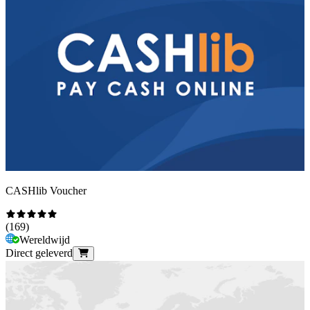
CASHlib Voucher
(
169
)
Wereldwijd
Direct geleverd