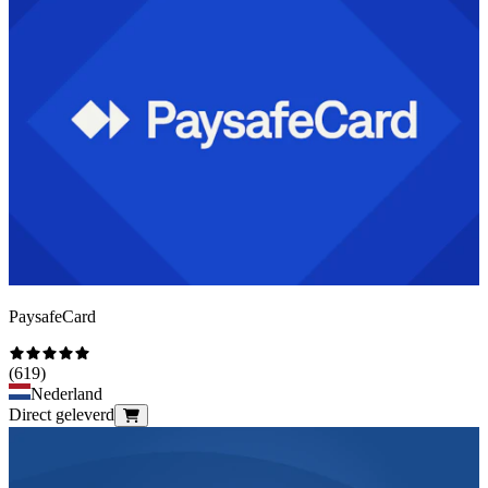
PaysafeCard
(
619
)
Nederland
Direct geleverd