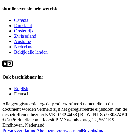
dundle over de hele wereld:
Canada
Duitsland
Oostenrijk
Zwitserland
Australië
Nederland
Bekijk alle landen
Ook beschikbaar in:
English
Deutsch
Alle geregistreerde logo's, product- of merknamen die in dit
document worden vermeld zijn het geregistreerde eigendom van de
desbetreffende bezitter.
KVK: 69094438 | BTW: NL 857730824B01
©
2026
dundle.com | Korsit B.V.
Zwembadweg 12, 5611KS
Eindhoven, Nederland
Privacyverklaring
|
Algemene voorwaarden
|
Beveiliging