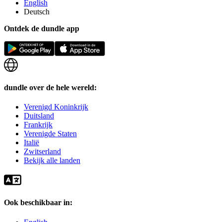
English
Deutsch
Ontdek de dundle app
dundle over de hele wereld:
Verenigd Koninkrijk
Duitsland
Frankrijk
Verenigde Staten
Italië
Zwitserland
Bekijk alle landen
Ook beschikbaar in: