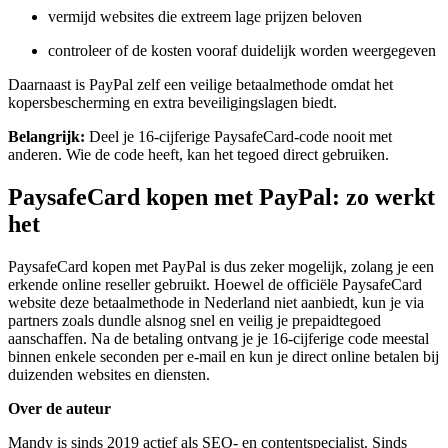
vermijd websites die extreem lage prijzen beloven
controleer of de kosten vooraf duidelijk worden weergegeven
Daarnaast is PayPal zelf een veilige betaalmethode omdat het
kopersbescherming en extra beveiligingslagen biedt.
Belangrijk:
Deel je 16-cijferige PaysafeCard-code nooit met
anderen. Wie de code heeft, kan het tegoed direct gebruiken.
PaysafeCard kopen met PayPal: zo werkt
het
PaysafeCard kopen met PayPal is dus zeker mogelijk, zolang je een
erkende online reseller gebruikt. Hoewel de officiële PaysafeCard
website deze betaalmethode in Nederland niet aanbiedt, kun je via
partners zoals dundle alsnog snel en veilig je prepaidtegoed
aanschaffen. Na de betaling ontvang je je 16-cijferige code meestal
binnen enkele seconden per e-mail en kun je direct online betalen bij
duizenden websites en diensten.
Over de auteur
Mandy is sinds 2019 actief als SEO- en contentspecialist. Sinds