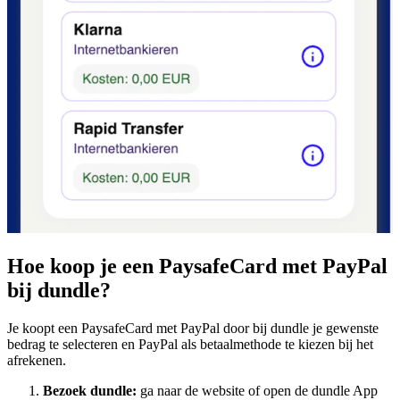
Hoe koop je een PaysafeCard met PayPal
bij dundle?
Je koopt een PaysafeCard met PayPal door bij dundle je gewenste
bedrag te selecteren en PayPal als betaalmethode te kiezen bij het
afrekenen.
Bezoek dundle:
ga naar de website of open de dundle App