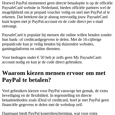
Hoewel PayPal momenteel geen directe betaaloptie is op de officiële
PaysafeCard website in Nederland, bieden officiële partners wel de
mogelijkheid om je prepaid voucher veilig en snel met PayPal af te
rekenen. Dat betekent dat je alsnog eenvoudig jouw PaysafeCard
kunt kopen met je PayPal-account en de code direct per e-mail
ontvangt.
PaysafeCard is populair bij mensen die online willen betalen zonder
hun bank- of creditcardgegevens te delen. Met de 16-cijferige
prepaidcode kun je veilig betalen bij duizenden websites,
gamingplatforms en online diensten.
Voor bedragen onder € 50 heb je zelfs geen My PaysafeCard-
account nodig en kun je de code direct gebruiken.
Waarom kiezen mensen ervoor om met
PayPal te betalen?
Veel gebruikers kiezen voor PayPal vanwege het gemak, de extra
beveiliging en de flexibiliteit. In tegenstelling tot directe
betaalmethoden zoals iDeal of creditcard, hoef je met PayPal geen
financiële gegevens te delen met de webshop zelf.
Daarnaast biedt PayPal kopersbescherming, wat voor extra