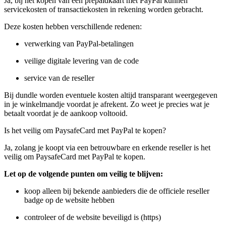
Ja, bij het kopen van een prepaidkaart met PayPal kunnen
servicekosten of transactiekosten in rekening worden gebracht.
Deze kosten hebben verschillende redenen:
verwerking van PayPal-betalingen
veilige digitale levering van de code
service van de reseller
Bij dundle worden eventuele kosten altijd transparant weergegeven
in je winkelmandje voordat je afrekent. Zo weet je precies wat je
betaalt voordat je de aankoop voltooid.
Is het veilig om PaysafeCard met PayPal te kopen?
Ja, zolang je koopt via een betrouwbare en erkende reseller is het
veilig om PaysafeCard met PayPal te kopen.
Let op de volgende punten om veilig te blijven:
koop alleen bij bekende aanbieders die de officiele reseller
badge op de website hebben
controleer of de website beveiligd is (https)