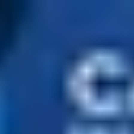
Produkte, Gutscheine und mehr suchen
de
EUR (€)
Guthabenkarten
Geschenkkarten
Game Cards
Kundenservice