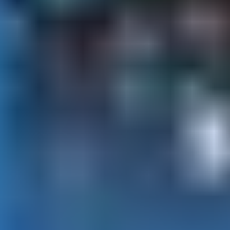
218 dundle Coins
10,00€
EUR-Konten
Dieser Code ist nur für EUR (€)-Konten gültig
Digitaler Code
Erfahre,
wie du diesen Code in Sekundenschnelle einlösen kannst.
Wert auswählen
Jetzt kaufen
Jetzt kaufen
Sichere Zahlung
Schnelles und sicheres Bezahlen mit deiner bevorzugten
Zahlungsmethode.