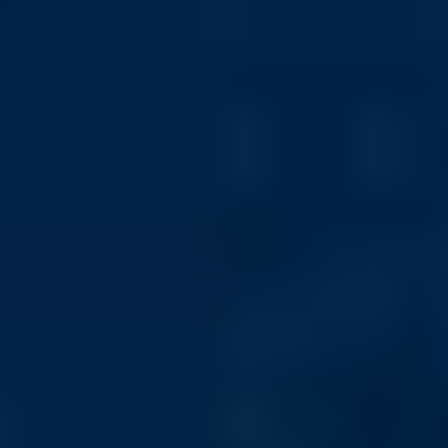
Xbox-Guthabenkarte
Pay Smarter, Play Harder.
TrustScore
3.8
|
77913
Bewertungen
Brauchst du Hilfe?
Hilfe und Support
Deine Bestellübersicht