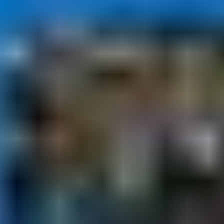
Game Cards
Razer Gold
10€ Razer Gold Card
Razer Gold
10€ Razer Gold Card