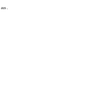
n aus
.