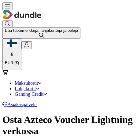
Etsi tuotemerkkejä, lahjakortteja ja pelejä
fi
EUR (€)
Maksukortit
Lahjakortit
Gaming Credit
Asiakaspalvelu
Osta Azteco Voucher Lightning
verkossa