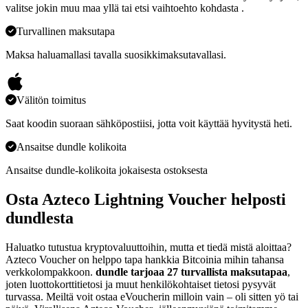
valitse jokin muu maa yllä tai etsi vaihtoehto kohdasta
.
Turvallinen maksutapa
Maksa haluamallasi tavalla suosikkimaksutavallasi.
Välitön toimitus
Saat koodin suoraan sähköpostiisi, jotta voit käyttää hyvitystä heti.
Ansaitse dundle kolikoita
Ansaitse dundle-kolikoita jokaisesta ostoksesta
Osta Azteco Lightning Voucher helposti
dundlesta
Haluatko tutustua kryptovaluuttoihin, mutta et tiedä mistä aloittaa?
Azteco Voucher on helppo tapa hankkia Bitcoinia mihin tahansa
verkkolompakkoon.
dundle tarjoaa
27
turvallista maksutapaa
,
joten luottokorttitietosi ja muut henkilökohtaiset tietosi pysyvät
turvassa. Meiltä voit ostaa eVoucherin milloin vain – oli sitten yö tai