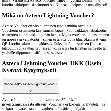
päivä. Virallisena Azteco Voucher -jälleenmyyjänä toimitamme
koodin sähköpostiisi sekunneissa. Nopeasti, helposti ja turvallisesti!
Mikä on Azteco Lightning Voucher?
Azteco Voucher on yksinkertainen tapa hankkia bitcoinia.
Voucherin ostaminen käy samaan tapaan kuin vaikkapa lahjakortin
ostaminen tai prepaid-liittymän lataus. Myös voucherin lunastaminen
on nopeaa ja vaivatonta – siihen ei tarvita uutta tiliä. Skannaat vain
QR-koodin salamalompakkosovelluksella. Lunastuksen jälkeen
bitcoinin voi käyttää heti tai sen voi säästää tai lähettää perheelle tai
ystäville riippumatta siitä missä se asuvat.
Azteco Lightning Voucher UKK (Usein
Kysytyt Kysymykset)
Vanheneeko Azteco Lightning koodi?
Azteco Lightning koodi on
voimassa 30 päivää
myöntämispäivästä alkaen
. Voucheria ei korvata tai hyvitetä, jos
se katoaa, varastetaan tai vanhenee. Lisätietoja löydät