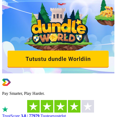
Pay Smarter, Play Harder.
TrustScore
3.8
|
77979
Tuotearvostelut