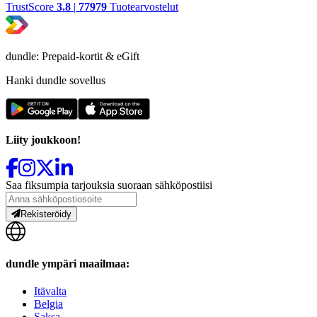
TrustScore
3.8
|
77979
Tuotearvostelut
dundle: Prepaid-kortit & eGift
Hanki dundle sovellus
Liity joukkoon!
Saa fiksumpia tarjouksia suoraan sähköpostiisi
Rekisteröidy
dundle ympäri maailmaa:
Itävalta
Belgia
Saksa