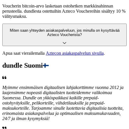
Voucherin bitcoin-arvo lasketaan ostohetken markkinahinnan
perusteella. dundlesta ostettuihin Azteco Vouchereihin sisältyy 10 %
välitysmaksu.
Miten saan yhteyden asiakaspalveluun, jos minulla on kysyttävää
Azteco Voucherista?
Apua saat vierailemalla
Aztecon asiakaspalvelun sivulla
.
dundle Suomi
Myimme ensimmäisen digitaalisen lahjakorttimme vuonna 2012 ja
laajensimme nopeasti digitaalisten tuotteidemme valikoimaa
Suomessa. Dundle on ykköspaikkasi kaikille prepaid-
ostohyvityksille, pelikorteille, viihdetilauksille ja prepaid-
maksukorteille. Tarjoamme sinulle luotettavia digitaalisia tuotteita,
erinomaista asiakaspalvelua ja optimaalisen maksumukavuuden,
24/7 ja ilman kysymyksiä!