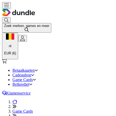
Zoek merken, games en meer
nl
EUR (€)
Betaalkaarten
Cadeaubon
Game Cards
Belkrediet
Klantenservice
Game Cards