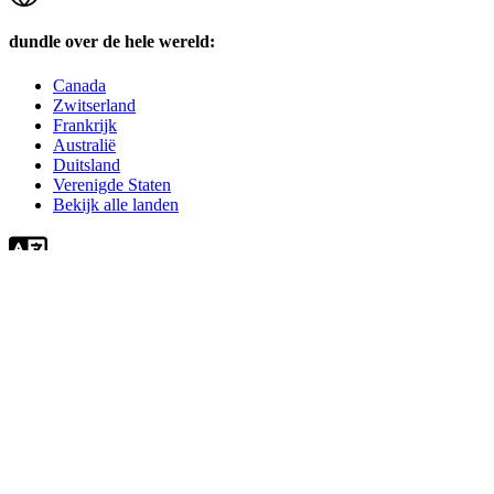
dundle over de hele wereld:
Canada
Zwitserland
Frankrijk
Australië
Duitsland
Verenigde Staten
Bekijk alle landen
Ook beschikbaar in:
français
English
Deutsch
italiano
Alle geregistreerde logo's, product- of merknamen die in dit
document worden vermeld zijn het geregistreerde eigendom van de
desbetreffende bezitter.
KVK: 69094438 | BTW: NL 857730824B01