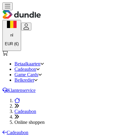
nl
EUR (€)
Betaalkaarten
Cadeaubon
Game Cards
Belkrediet
Klantenservice
Cadeaubon
Online shoppen
Cadeaubon